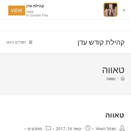
קהילת עדן
VIEW
✕
FREE
In Google Play
Ski
t
conten
קהילת קודש עדן
תפריט ניווט
טאווה
>
טאווה
טאווה
מחבר:
פורסם:
קטגוריה:
מנהל האתר
ינואר 16, 2017
מתכונים