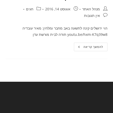
מחבר:
פורסם:
קטגוריה:
מנהל האתר
אוגוסט 14, 2016
חגים
תגובות:
אין תגובות
הוי ירושלים קינה לתשעה באב מחבר ומלחין: מאיר עובדיה
youtu.be/hxm-K7q39w8 תודה לבית מורשת עדן
הוי
להמשך קריאה
ירושלים
–
קינה
לתשעה
באב