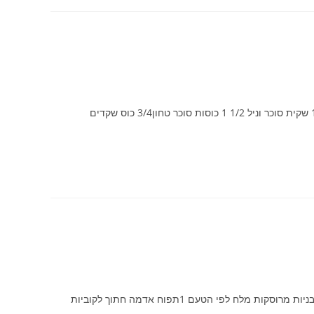
תודה לאירית כהן על המתכון מצרכים 1 חבילה קמח מצה1 חבילה ק. תפוא״ד 1 שקית סוכר וניל 1/2 1 כוסות סוכר טחון3/4 כוס שקדים
תודה לגליה אביני על המתכון מצרכים 10 שיני שום שלמים 2-3 כפות שמן 2 עגבניות מרוסקות מלח לפי הטעם 1תפוח אדמה חתוך לקוביות