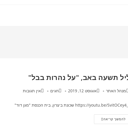
יל תשעה באב, "על נהרות בבל"
בר:
פורסם:
קטגוריה:
תגובות:
מנהל האתר
אוגוסט 12, 2019
חגים
אין תגובות
https://youtu.be/SvitOCey שכונת ביצרון, בית הכנסת "מגן דוד"
ליל
להמשך קריאה
תשעה
באב,