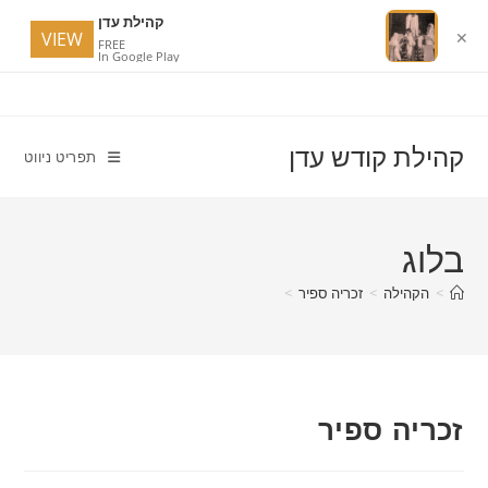
קהילת עדן
VIEW
✕
FREE
In Google Play
Ski
t
conten
קהילת קודש עדן
תפריט ניווט
בלוג
>
הקהילה
>
זכריה ספיר
>
זכריה ספיר