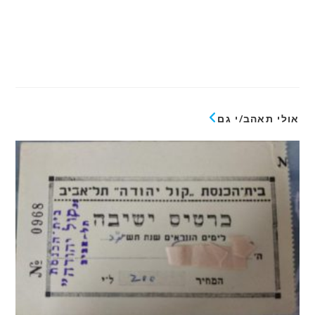
אולי תאהב/י גם