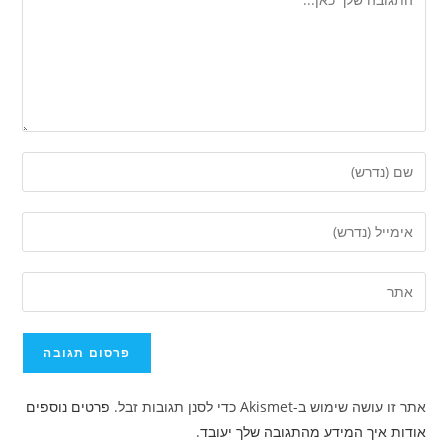
הזן
את
השם
הזן
שלך
את
או
כתובת
הזן
שם
דואר
את
משתמש
האלקטרוני
כתובת
כדי
שלך
אתר
להגיב
כדי
האינטרנט
להגיב
אתר זו עושה שימוש ב-Akismet כדי לסנן תגובות זבל.
פרטים נוספים
שלך
אודות איך המידע מהתגובה שלך יעובד
.
(אופציונלי)