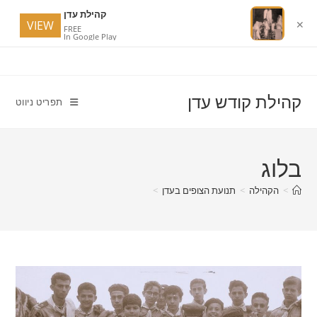
קהילת עדן
VIEW
✕
FREE
In Google Play
Ski
t
conten
קהילת קודש עדן
תפריט ניווט
בלוג
>
הקהילה
>
תנועת הצופים בעדן
>