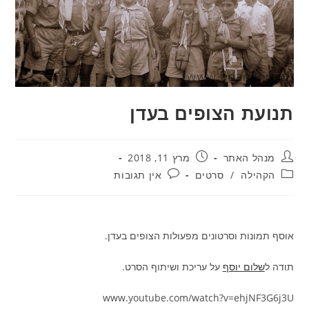
תנועת הצופים בעדן
מחבר:
פורסם:
מנהל האתר
מרץ 11, 2018
קטגוריה:
תגובות:
הקהילה
/
סרטים
אין תגובות
אוסף תמונות וסרטונים מפעולות הצופים בעדן.
תודה ל
שלום יוסף
על עריכת ושיתוף הסרט.
www.youtube.com/watch?v=ehjNF3G6j3U