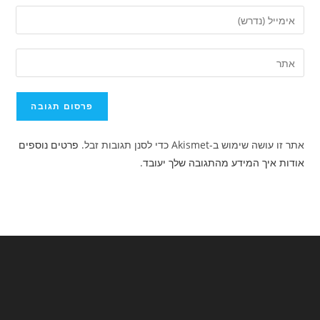
השם
הזן
שלך
את
או
כתובת
הזן
שם
דואר
את
משתמש
האלקטרוני
כתובת
כדי
שלך
אתר
להגיב
כדי
האינטרנט
להגיב
אתר זו עושה שימוש ב-Akismet כדי לסנן תגובות זבל.
פרטים נוספים
שלך
אודות איך המידע מהתגובה שלך יעובד
.
(אופציונלי)