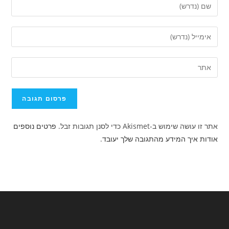
הזן
את
השם
הזן
שלך
את
או
כתובת
הזן
שם
דואר
את
משתמש
האלקטרוני
כתובת
כדי
שלך
אתר
להגיב
כדי
האינטרנט
להגיב
אתר זו עושה שימוש ב-Akismet כדי לסנן תגובות זבל.
פרטים נוספים
שלך
אודות איך המידע מהתגובה שלך יעובד
.
(אופציונלי)