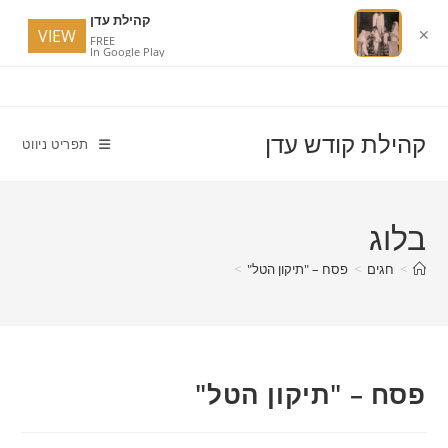
קהילת עדן
VIEW
✕
FREE
In Google Play
Ski
t
conten
קהילת קודש עדן
תפריט ניווט
בלוג
>
חגים
>
פסח – "תיקון הטל"
>
פסח – "תיקון הטל"