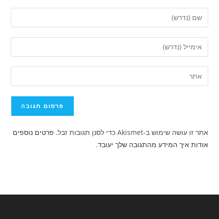
הזן
את
השם
הזן
שלך
את
או
כתובת
הזן
שם
דואר
את
משתמש
האלקטרוני
כתובת
כדי
שלך
אתר
להגיב
כדי
האינטרנט
להגיב
אתר זו עושה שימוש ב-Akismet כדי לסנן תגובות זבל.
פרטים נוספים
שלך
אודות איך המידע מהתגובה שלך יעובד
.
(אופציונלי)