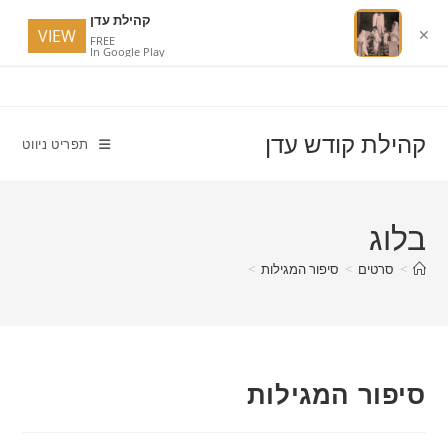
קהילת עדן
VIEW
✕
FREE
In Google Play
Ski
t
conten
קהילת קודש עדן
תפריט ניווט
בלוג
>
סרטים
>
סיפור המגילות
>
סיפור המגילות