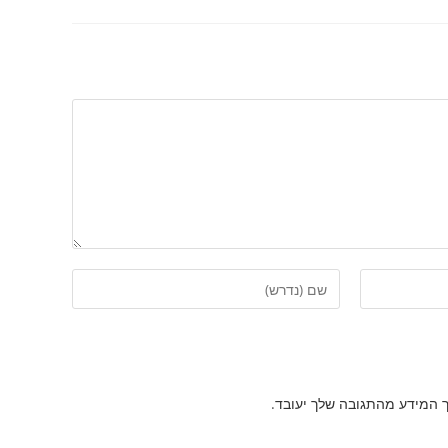
הזן
את
השם
שלך
או
ך המידע מהתגובה שלך יעובד
.
שם
משתמש