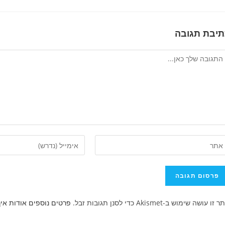
תיבת תגובה
גיב
ן
הזן
את
ובת
כתובת
ר
דואר
ינטרנט
האלקטרוני
זו עושה שימוש ב-Akismet כדי לסנן תגובות זבל.
פרטים נוספים אודות אי
ך
שלך
ופציונלי)
כדי