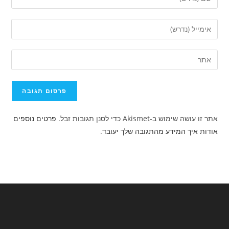
את
השם
הזן
שלך
את
או
כתובת
הזן
שם
דואר
את
משתמש
האלקטרוני
כתובת
כדי
שלך
אתר
להגיב
כדי
האינטרנט
להגיב
אתר זו עושה שימוש ב-Akismet כדי לסנן תגובות זבל.
פרטים נוספים
שלך
אודות איך המידע מהתגובה שלך יעובד
.
(אופציונלי)