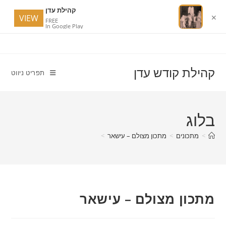
קהילת עדן
VIEW
✕
FREE
In Google Play
Ski
t
conten
קהילת קודש עדן
תפריט ניווט
בלוג
>
מתכונים
>
מתכון מצולם – עישאר
>
מתכון מצולם – עישאר